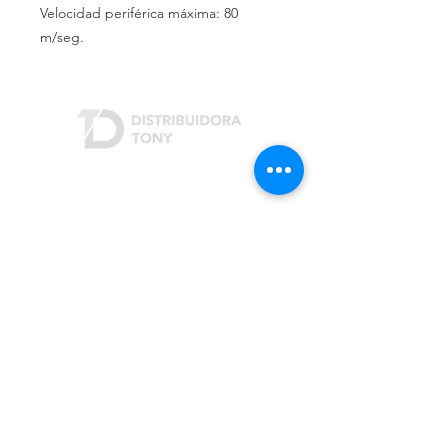
Velocidad periférica máxima: 80
m/seg.
Dónde estamos
Rivera Indarte 3207
San Justo (B1754)
Buenos Aires, Argentina
Cómo contactarnos
Teléfono:
(+54 11) 4482-3703
/
4441-2342
Email:
info@distribuidoratony.com