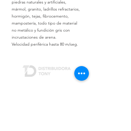
piedras naturales y artificiales,
mármol, granito, ladrillos refractarios,
hormigón, tejas, fibrocemento,
mampostería, todo tipo de material
no metálico y fundición gris con
incrustaciones de arena.
Velocidad periférica hasta 80 m/seg.
Dónde estamos
Rivera Indarte 3207
San Justo (B1754)
Buenos Aires, Argentina
Cómo contactarnos