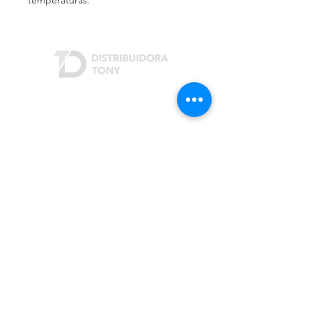
temperaturas.
Dónde estamos
Rivera Indarte 3207
San Justo (B1754)
Buenos Aires, Argentina
Cómo contactarnos
Teléfono:
(+54 11) 4482-3703
/
4441-2342
Email:
info@distribuidoratony.com
(+54 9 11) 6836-3971