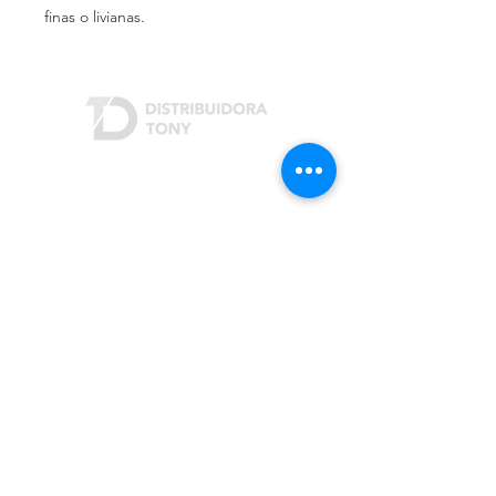
finas o livianas.
Dónde estamos
Rivera Indarte 3207
San Justo (B1754)
Buenos Aires, Argentina
Cómo contactarnos
Teléfono:
(+54 11) 4482-3703
/
4441-2342
Email:
info@distribuidoratony.com