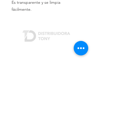
Es transparente y se limpia
fácilmente.
Dónde estamos
Rivera Indarte 3207
San Justo (B1754)
Buenos Aires, Argentina
Cómo contactarnos
Teléfono:
(+54 11) 4482-3703
/
4441-2342
Email:
info@distribuidoratony.com