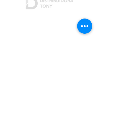
Dónde estamos
Rivera Indarte 3207
San Justo (B1754)
Buenos Aires, Argentina
Cómo contactarnos
Teléfono:
(+54 11) 4482-3703
/
4441-2342
Email:
info@distribuidoratony.com
(+54 9 11) 6836-3971